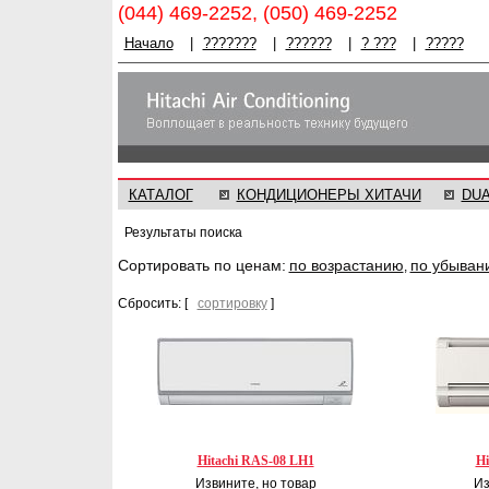
(044) 469-2252, (050) 469-2252
Начало
|
???????
|
??????
|
? ???
|
?????
КАТАЛОГ
КОНДИЦИОНЕРЫ ХИТАЧИ
DU
Результаты поиска
Cортировать по ценам:
по возрастанию
по убыван
,
Сбросить: [
сортировку
]
Hitachi RAS-08 LH1
Hi
Извините, но товар
Из