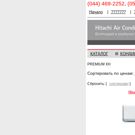
(044) 469-2252, (0
Начало
|
???????
|
КАТАЛОГ
КОНДИ
PREMIUM XH
Cортировать по ценам:
Сбросить: [
сортировку
]
Hit