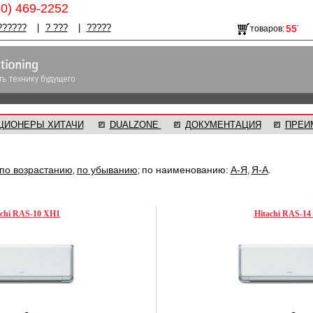
50) 469-2252
??????
|
? ???
|
?????
товаров:
ЦИОНЕРЫ ХИТАЧИ
DUALZONE
ДОКУМЕНТАЦИЯ
ПРЕИ
по возрастанию
по убыванию
по наименованию:
А-Я
Я-А
,
;
,
.
achi RAS-10 XH1
Hitachi RAS-14