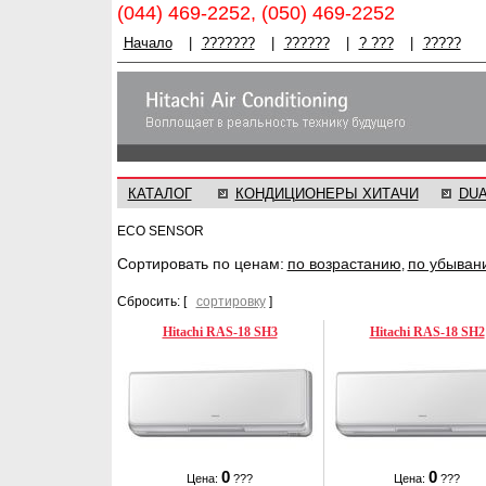
(044) 469-2252, (050) 469-2252
Начало
|
???????
|
??????
|
? ???
|
?????
КАТАЛОГ
КОНДИЦИОНЕРЫ ХИТАЧИ
DU
ECO SENSOR
Cортировать по ценам:
по возрастанию
по убыван
,
Сбросить: [
сортировку
]
Hitachi RAS-18 SH3
Hitachi RAS-18 SH2
0
0
Цена:
???
Цена:
???