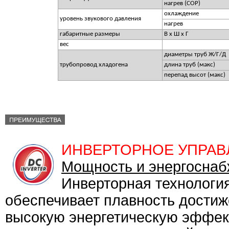
нагрев (COP)
охлаждение
уровень звукового давления
нагрев
габаритные размеры
В х Ш х Г
вес
диаметры труб Ж/Г/Д
трубопровод хладогена
длина труб (макс)
перепад высот (макс)
ИНВЕРТОРНОЕ УПРАВ
Мощность и энергосна
Инверторная технологи
обеспечивает плавность дости
высокую энергетическую эффект