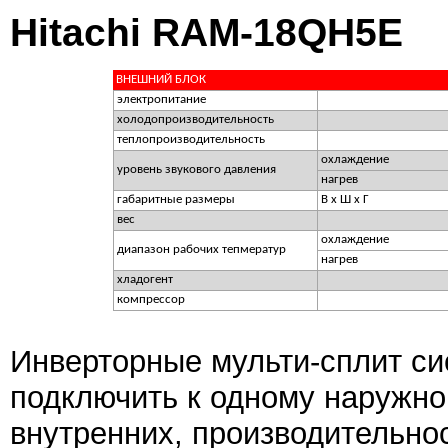
Hitachi RAM-18QH5E
ВНЕШНИЙ БЛОК
электропитание
холодопроизводительность
теплопроизводительность
охлаждение
уровень звукового давления
нагрев
габаритные размеры
В х Ш х Г
вес
охлаждение
диапазон рабочих тепмератур
нагрев
хладогент
компрессор
Инверторные мульти-сплит си
подключить к одному наружн
внутренних, производительнос